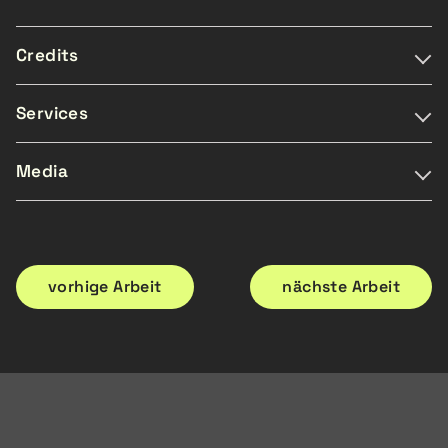
Credits
Kunde: Kanton Waadt
Services
Agentur: Créatives
Voiceover:
Sprecher: Philippe Graff
Media
Aufnahme
Web
Editing
TV
Postproduktion
vorhige Arbeit
nächste Arbeit